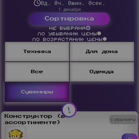
0
д.
0
ч.
0
мин.
0
сек.
1 декабря
Сортировка
Не выбрана
По убыванию цены
По возрастанию цены
Техника
Для дома
Все
Одежда
Сувениры
Конструктор (в
Сувениры
ассортименте)