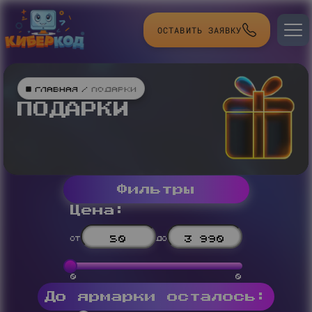
ОСТАВИТЬ ЗАЯВКУ
Главная
/
Подарки
ПОДАРКИ
Фильтры
Цена:
от
до
0
0
До ярмарки осталось: