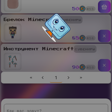
#
55
50
Сувениры
Брелок Minecraft
#
56
85
Сувениры
Инструмент Minecraft
#
58
90
1
Как вас зовут?