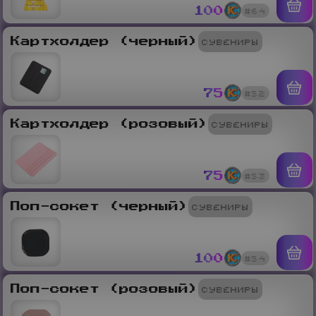
#
64
100
Сувениры
Картхолдер (черный)
#
52
75
Сувениры
Картхолдер (розовый)
#
53
75
Сувениры
Поп-сокет (черный)
#
54
100
Сувениры
Поп-сокет (розовый)