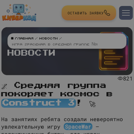
ОСТАВИТЬ ЗАЯВКУ
Главная
/
Новости
/
Игра SpaceWar в средней группе №1
НОВОСТИ
821
🌌 Средняя группа
покоряет космос в
Construct 3
! 🚀
На занятиях ребята создали невероятно
увлекательную игру
SpaceWar
—